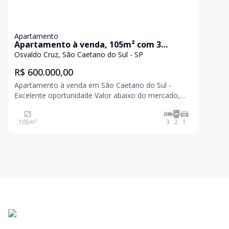
Apartamento
Apartamento à venda, 105m² com 3
quartos e 1 vaga - Oswaldo Cruz, São
Osvaldo Cruz, São Caetano do Sul - SP
Caetano do Sul/ SP
R$ 600.000,00
Apartamento à venda em São Caetano do Sul -
Excelente oportunidade Valor abaixo do mercado,
com excelente posição solar e vista livre. Localizado
em andar alto, em um dos prédios mais altos da
105
m²
3
2
1
cidade. O imóvel conta com 3 dormitórios amplos,
sendo p