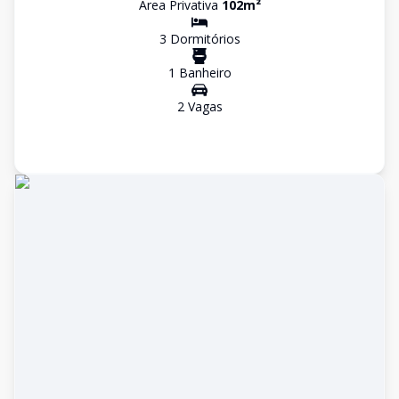
Área Privativa
102
m²
3
Dormitório
s
1
Banheiro
2
Vaga
s