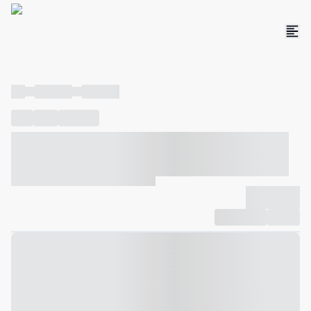
----
----- -----
----- -----
----
-----
---- ------
----- ----- -- ------ ---- ---- -- ----- ----- -----
--- ------
----- ----- -- ------ ----- ----- -- ------
-------------
Compartilhar
Favorito