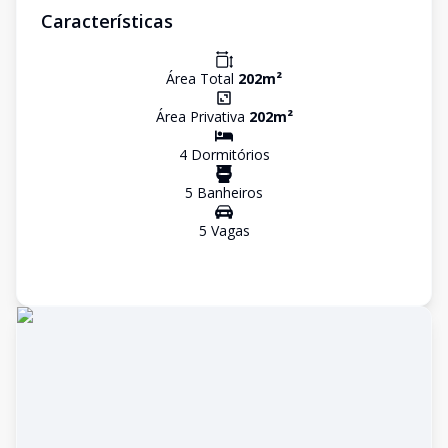
Características
Área Total
202
m²
Área Privativa
202
m²
4
Dormitório
s
5
Banheiro
s
5
Vaga
s