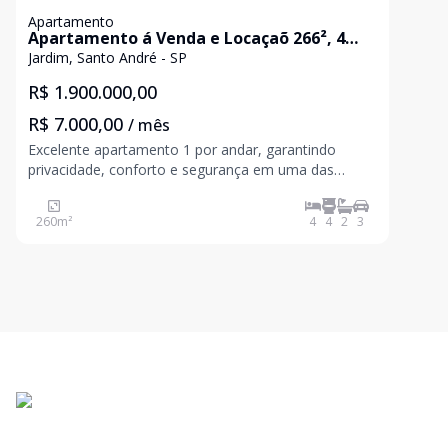
Apartamento
Apartamento á Venda e Locaçaõ 266², 4
quartos e 3 vagas - Jardim, Santo André, SP
Jardim, Santo André - SP
R$ 1.900.000,00
R$ 7.000,00
/ mês
Excelente apartamento 1 por andar, garantindo
privacidade, conforto e segurança em uma das
regiões mais valorizadas do Bairro Jardim. O imóvel
conta com 266 m² de área útil, muito bem
260
m²
4
4
2
3
distribuídos, oferecendo ambientes amplos e
elegantes. Caracterís