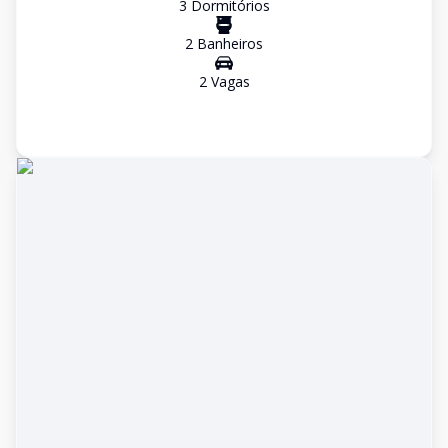
3
Dormitório
s
2
Banheiro
s
2
Vaga
s