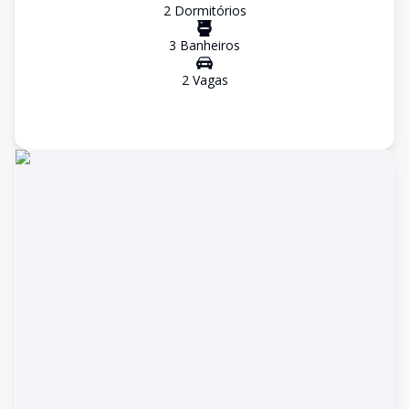
2
Dormitório
s
3
Banheiro
s
2
Vaga
s