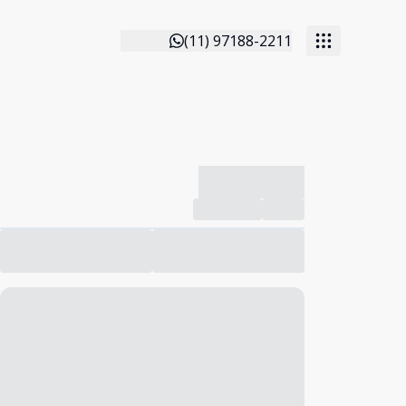
(11) 97188-2211
-------------
Compartilhar
Favorito