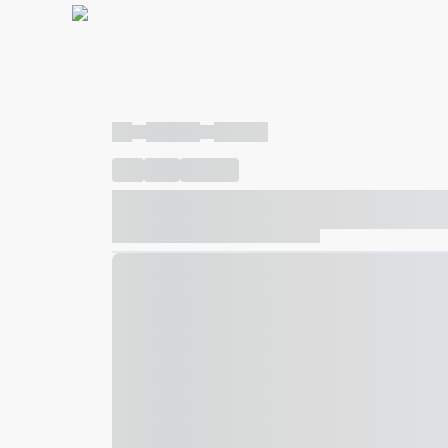
----
----- -----
----- -----
----
-----
---- ------
----- ----- -- ------ ---- ---- -- ---
----- ----- -- ------ ----- ----- -- ------