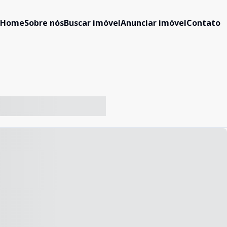
Home
Sobre nós
Buscar imóvel
Anunciar imóvel
Contato
-- ----- ----- --- ------