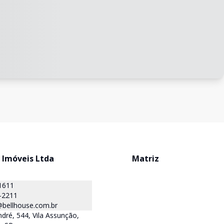
 Imóveis Ltda
Matriz
1611
-2211
@bellhouse.com.br
dré, 544, Vila Assunção,