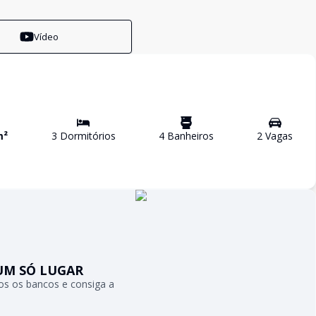
Vídeo
m²
3
Dormitório
s
4
Banheiro
s
2
Vaga
s
UM SÓ LUGAR
s os bancos e consiga a