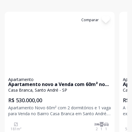
Cód:
30257
Comparar
Có
Apartamento
Apa
Apartamento novo a Venda com 60m² no
Apa
Condominio Vertice, Casa Branca, Santo
2 q
Casa Branca, Santo André - SP
Casa
André
And
R$ 530.000,00
R$ 
Apartamento Novo 60m² com 2 dormitórios e 1 vaga
A Be
para Venda no Bairro Casa Branca em Santo André.
expe
Possui 2 dormitórios com armários sendo 1 com
admi
closet, 1 banheiro com gabinete, sala ampla com
Com 
181
m²
2
1
1
53
m
sanca em gesso e com instalação som wi-fi, sala
Sant