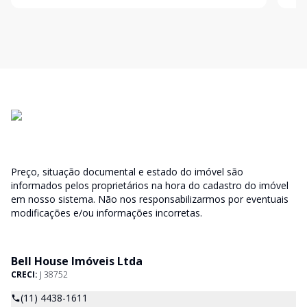
com cacada in
privi
Preço, situação documental e estado do imóvel são
informados pelos proprietários na hora do cadastro do imóvel
em nosso sistema. Não nos responsabilizarmos por eventuais
modificações e/ou informações incorretas.
Bell House Imóveis Ltda
CRECI:
J 38752
(11) 4438-1611