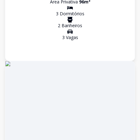
Área Privativa
96
m²
3
Dormitório
s
2
Banheiro
s
3
Vaga
s