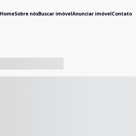
Home
Sobre nós
Buscar imóvel
Anunciar imóvel
Contato
-- ----- ----- --- ------