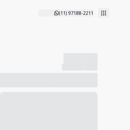
(11) 97188-2211
-------------
Compartilhar
Favorito