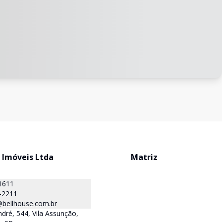
 Imóveis Ltda
Matriz
1611
-2211
@bellhouse.com.br
dré, 544, Vila Assunção,