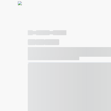
----
----- -----
----- -----
----
-----
---- ------
----- ----- -- ------ ---- ---- -- ---
----- ----- -- ------ ----- ----- -- ------