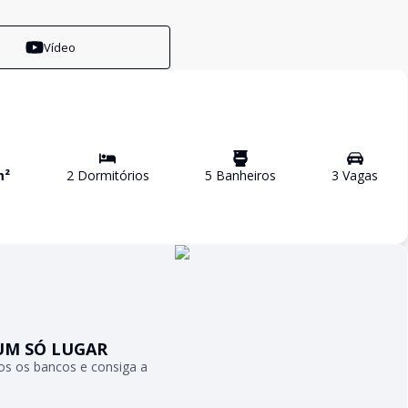
Vídeo
m²
2
Dormitório
s
5
Banheiro
s
3
Vaga
s
UM SÓ LUGAR
s os bancos e consiga a