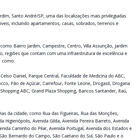
rdim, Santo André/SP, uma das localizações mais privilegiadas
veis, incluindo apartamentos, casas, sobrados, terrenos e
 como Bairro Jardim, Campestre, Centro, Villa Assunção, Jardim
raíso, regiões que contam com uma infraestrutura de excelência e
s, como:
ue Celso Daniel, Parque Central, Faculdade de Medicina do ABC,
occo, Pão de Açúcar, Carrefour, Fonte Leone, Drogasil, Drogaria
 Shopping ABC, Grand Plaza Shopping, Bancos Santander, Itaú,
s vias da cidade, como Rua das Figueiras, Rua das Monções,
da Higienópolis, Avenida Gilda, Avenida Pereira Barreto, Avenida
enida Caminho do Pilar, Avenida Portugal, Avenida dos Estados e
São Bernardo do Campo, São Caetano do Sul, São Paulo e o